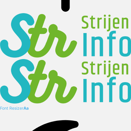
Font Resizer
Aa