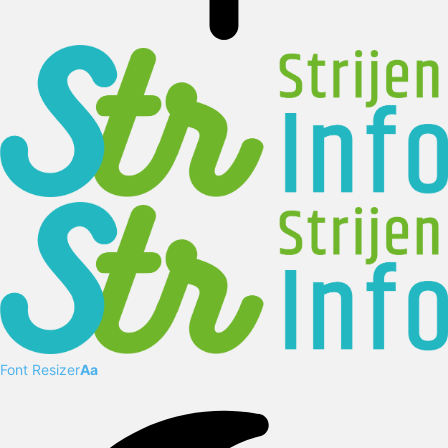
Font Resizer
Aa