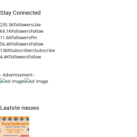
Stay Connected
235.3K
Followers
Like
69.1K
Followers
Follow
11.6K
Followers
Pin
56.4K
Followers
Follow
136K
Subscribers
Subscribe
4.4K
Followers
Follow
- Advertisement -
Laatste nieuws