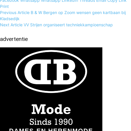
Facebook
Whatsapp
Whatsapp
LinkedIn
Threads
Email
Copy Link
Print
Previous Article
B & W Bergen op Zoom wensen geen kartbaan bij
Kladsedijk
Next Article
VV Strijen organiseert techniekkampioenschap
advertentie