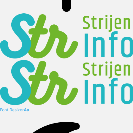
Font Resizer
Aa