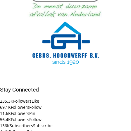
Stay Connected
235.3K
Followers
Like
69.1K
Followers
Follow
11.6K
Followers
Pin
56.4K
Followers
Follow
136K
Subscribers
Subscribe