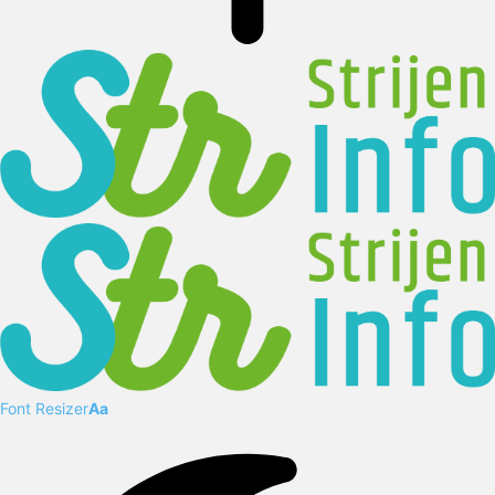
Font Resizer
Aa