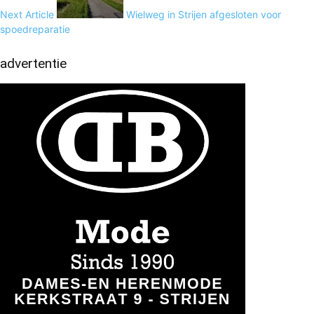
Next Article
Wielweg in Strijen afgesloten voor
spoedreparatie
advertentie