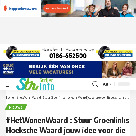
Aa
Font
Resizer
Home
»
#HetWonenWaard : Stuur Groenlinks Hoeksche Waard jouw idee voor die betaalbare droomwoningen die ons eiland wel mooier kunnen maken
NIEUWS
#HetWonenWaard : Stuur Groenlinks
Hoeksche Waard jouw idee voor die