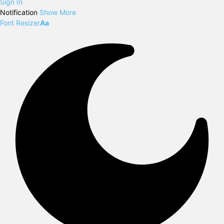
Sign In
Notification
Show More
Font Resizer
Aa