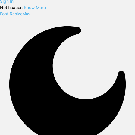
Sign In
Notification
Show More
Font Resizer
Aa