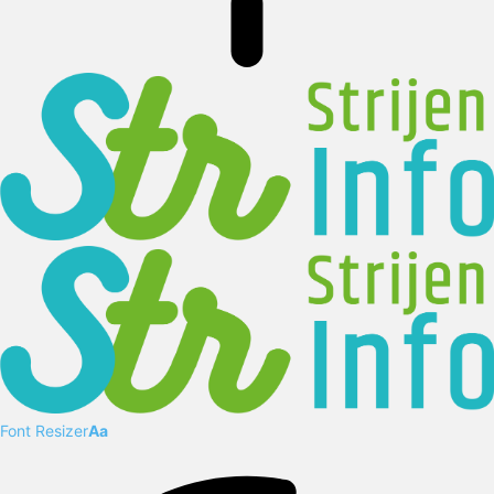
Font Resizer
Aa