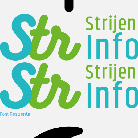
Font Resizer
Aa