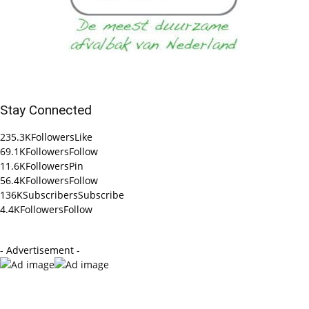
Stay Connected
235.3K
Followers
Like
69.1K
Followers
Follow
11.6K
Followers
Pin
56.4K
Followers
Follow
136K
Subscribers
Subscribe
4.4K
Followers
Follow
- Advertisement -