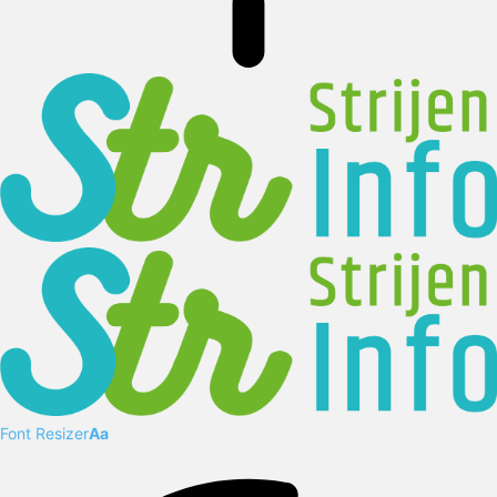
Font Resizer
Aa