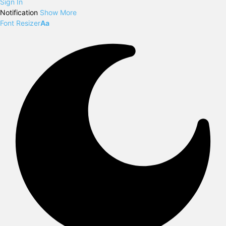
Sign In
Notification
Show More
Font Resizer
Aa