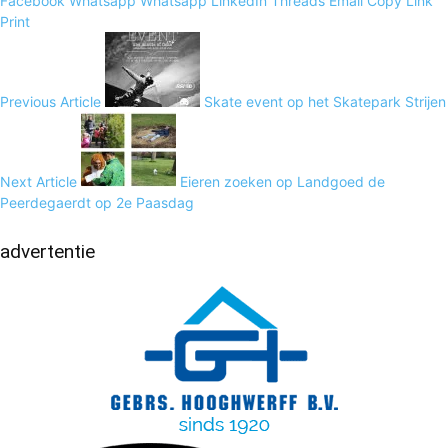
Facebook
Whatsapp
Whatsapp
LinkedIn
Threads
Email
Copy Link
Print
Previous Article
Skate event op het Skatepark Strijen
Next Article
Eieren zoeken op Landgoed de
Peerdegaerdt op 2e Paasdag
advertentie