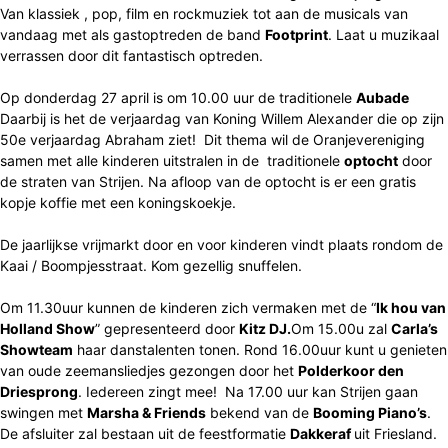
Van klassiek , pop, film en rockmuziek tot aan de musicals van
vandaag met als gastoptreden de band
Footprint
. Laat u muzikaal
verrassen door dit fantastisch optreden.
Op donderdag 27 april is om 10.00 uur de traditionele
Aubade
Daarbij is het de verjaardag van Koning Willem Alexander die op zijn
50e verjaardag Abraham ziet! Dit thema wil de Oranjevereniging
samen met alle kinderen uitstralen in de traditionele
optocht
door
de straten van Strijen. Na afloop van de optocht is er een gratis
kopje koffie met een koningskoekje.
De jaarlijkse vrijmarkt door en voor kinderen vindt plaats rondom de
Kaai / Boompjesstraat. Kom gezellig snuffelen.
Om 11.30uur kunnen de kinderen zich vermaken met de “
Ik hou van
Holland Show
” gepresenteerd door
Kitz DJ.
Om 15.00u zal
Carla’s
Showteam
haar danstalenten tonen. Rond 16.00uur kunt u genieten
van oude zeemansliedjes gezongen door het
Polderkoor den
Driesprong
. Iedereen zingt mee! Na 17.00 uur kan Strijen gaan
swingen met
Marsha & Friends
bekend van de
Booming Piano’s
.
De afsluiter zal bestaan uit de feestformatie
Dakkeraf
uit Friesland.