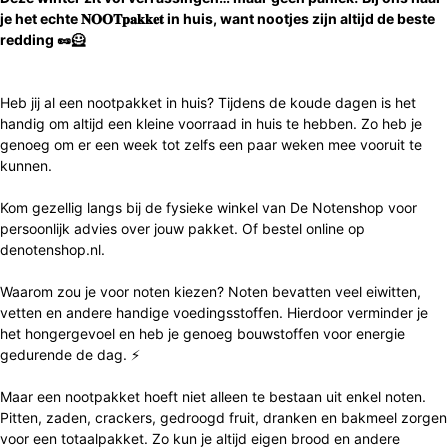
je het echte
𝐍𝐎𝐎𝐓𝐩𝐚𝐤𝐤𝐞𝐭
in huis, want nootjes zijn altijd de beste
redding
🥜🦸
Heb jij al een nootpakket in huis
?
Tijdens de koude dagen is het
handig om altijd een kleine voorraad in huis te hebben.
Zo heb je
genoeg om er een week tot zelfs een paar weken mee vooruit te
kunnen.
Kom gezellig langs bij de fysieke winkel van De Notenshop voor
persoonlijk advies
over
jouw pakket. Of bestel online op
denotenshop.nl.
Waarom zou je voor noten kiezen? Noten bevatten veel eiwitten,
vetten en andere handige voedingsstoffen. Hierdoor
verminder
je
het hongergevoel en heb je genoeg bouwstoffen voor energie
gedurende de dag.
⚡
Maar een nootpakket hoeft niet alleen te bestaan uit enkel noten.
Pitten, zaden, crackers,
gedroogd fruit
, dranken
en
bak
meel zorgen
voor een totaalpakket. Zo kun je altijd eigen brood en andere