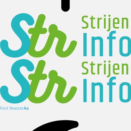
Font Resizer
Aa