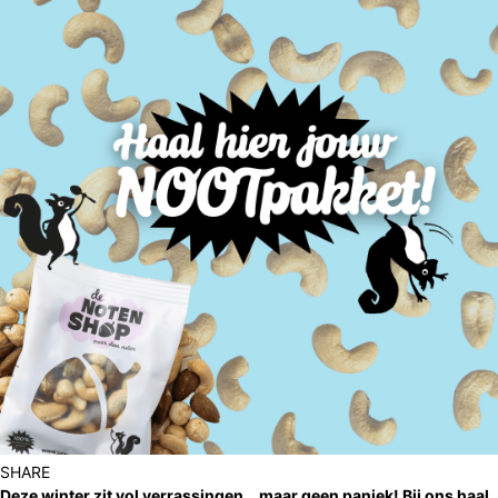
SHARE
Deze
winter
zit vol verrassingen… maar geen paniek! Bij ons haal