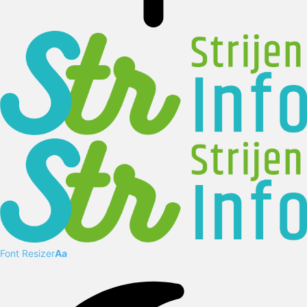
Font Resizer
Aa