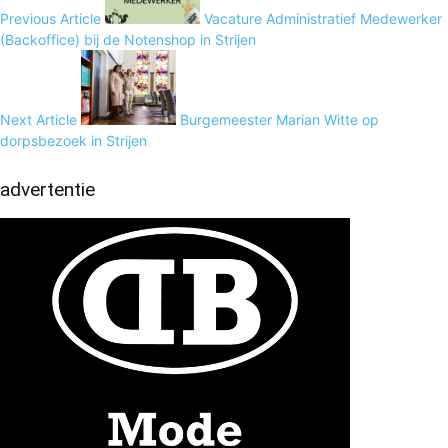
Previous Article
Vacature Administratief Medewerker
(Backoffice) bij de Notenshop in Strijen
Next Article
Burgemeester Marian Witte op
dorpsbezoek in Strijen
advertentie