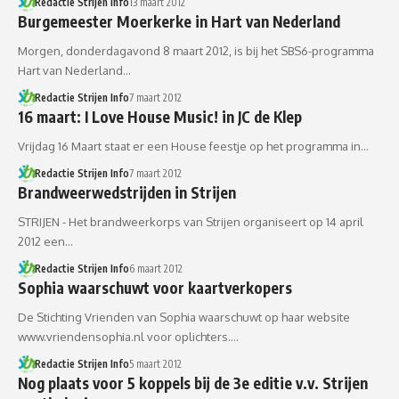
Redactie Strijen Info
13 maart 2012
Burgemeester Moerkerke in Hart van Nederland
Morgen, donderdagavond 8 maart 2012, is bij het SBS6-programma
Hart van Nederland…
Redactie Strijen Info
7 maart 2012
16 maart: I Love House Music! in JC de Klep
Vrijdag 16 Maart staat er een House feestje op het programma in…
Redactie Strijen Info
7 maart 2012
Brandweerwedstrijden in Strijen
STRIJEN - Het brandweerkorps van Strijen organiseert op 14 april
2012 een…
Redactie Strijen Info
6 maart 2012
Sophia waarschuwt voor kaartverkopers
De Stichting Vrienden van Sophia waarschuwt op haar website
www.vriendensophia.nl voor oplichters.…
Redactie Strijen Info
5 maart 2012
Nog plaats voor 5 koppels bij de 3e editie v.v. Strijen