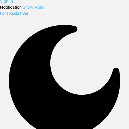
Sign In
Notification
Show More
Font Resizer
Aa