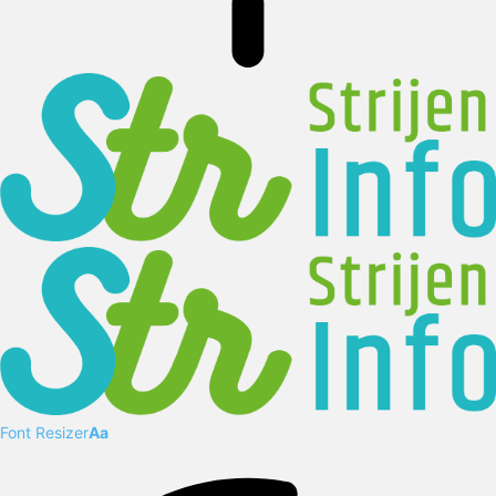
Font Resizer
Aa