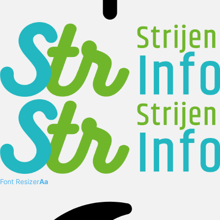
Font Resizer
Aa